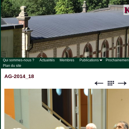
K
Qui sommes-nous ?
Actualités
Membres
Publications
Prochainemen
Plan du site
AG-2014_18