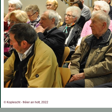
© Koplescht - fréier an hott, 2022