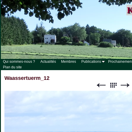
K
Qui sommes-nous ?
Actualités
Membres
Publications
Prochainemen
Plan du site
Waassertuerm_12