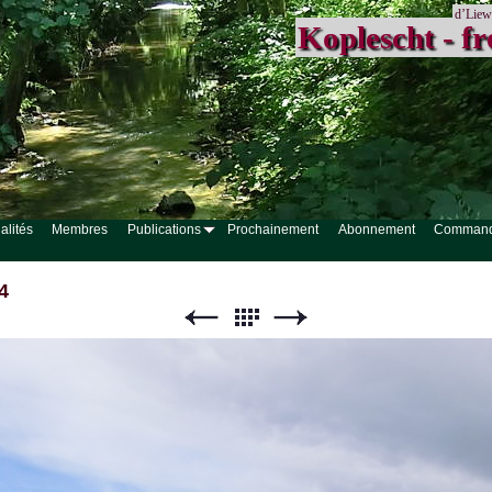
d’Liew
Koplescht - fr
alités
Membres
Publications
Prochainement
Abonnement
Comman
4