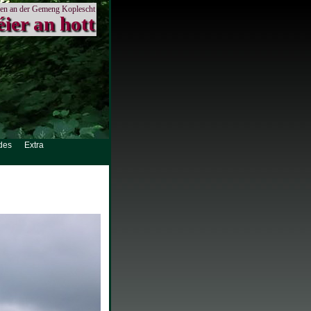
en an der Gemeng Koplescht
éier an hott
des
Extra