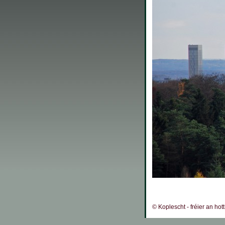
© Koplescht - fréier an hot