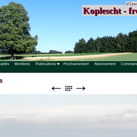
d’Liew
Koplescht - fr
alités
Membres
Publications
Prochainement
Abonnement
Comman
8