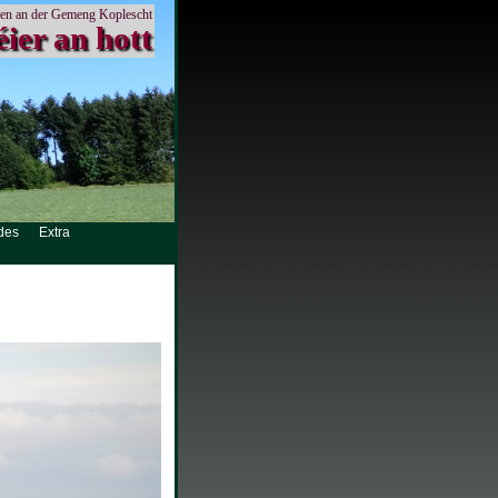
en an der Gemeng Koplescht
éier an hott
des
Extra