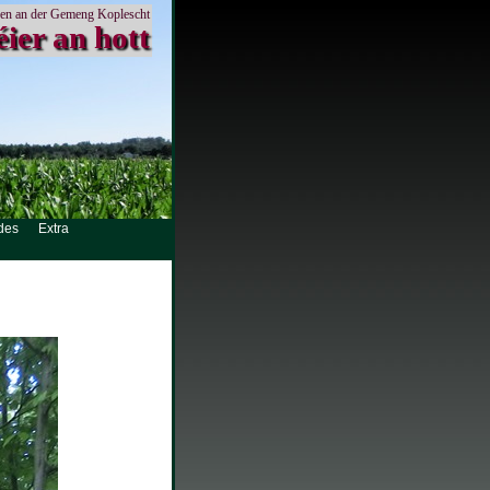
en an der Gemeng Koplescht
éier an hott
des
Extra