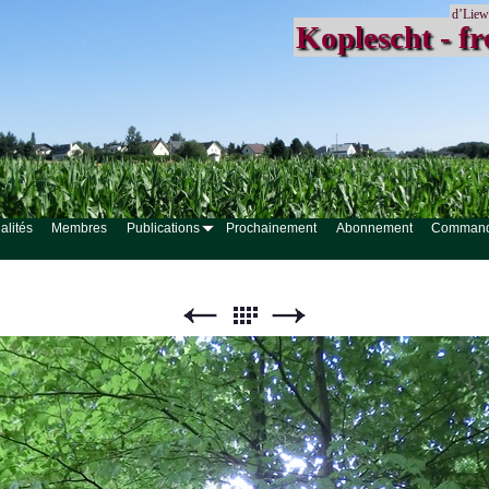
d’Liew
Koplescht - fr
alités
Membres
Publications
Prochainement
Abonnement
Comman