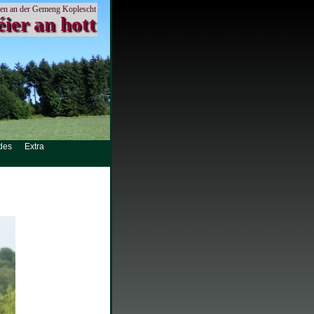
en an der Gemeng Koplescht
éier an hott
des
Extra