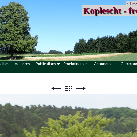
d’Liew
Koplescht - fr
alités
Membres
Publications
Prochainement
Abonnement
Comman