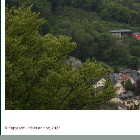
© Koplescht - fréier an hott, 2022