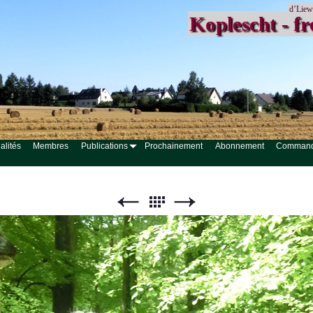
d’Liew
Koplescht - fr
alités
Membres
Publications
Prochainement
Abonnement
Comman