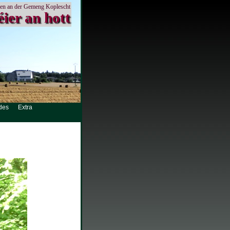
en an der Gemeng Koplescht
éier an hott
des
Extra