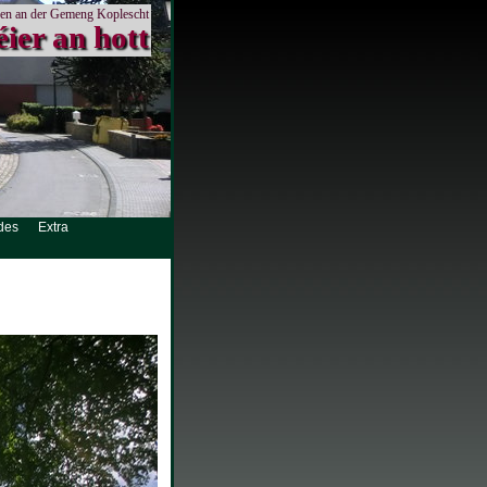
en an der Gemeng Koplescht
éier an hott
des
Extra