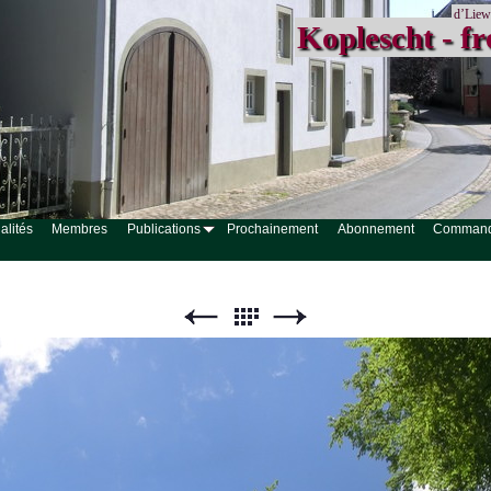
d’Liew
Koplescht - fr
alités
Membres
Publications
Prochainement
Abonnement
Comman